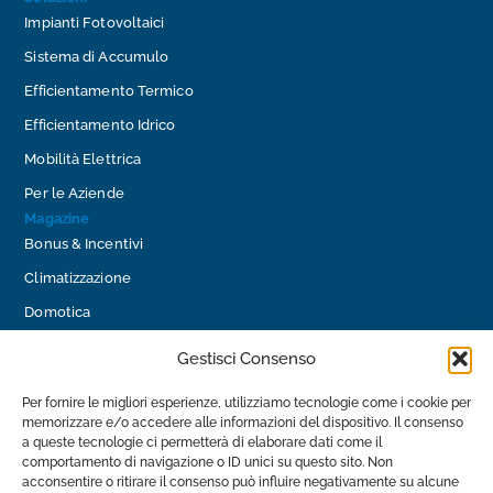
Impianti Fotovoltaici
Sistema di Accumulo
Efficientamento Termico
Efficientamento Idrico
Mobilità Elettrica
Per le Aziende
Magazine
Bonus & Incentivi
Climatizzazione
Domotica
Efficienza Energetica
Gestisci Consenso
Impianti Fotovoltaici
Per fornire le migliori esperienze, utilizziamo tecnologie come i cookie per
Impianti Idraulici
memorizzare e/o accedere alle informazioni del dispositivo. Il consenso
a queste tecnologie ci permetterà di elaborare dati come il
Mobilità Elettrica
comportamento di navigazione o ID unici su questo sito. Non
Contatti
acconsentire o ritirare il consenso può influire negativamente su alcune
info@luceimpianti.com