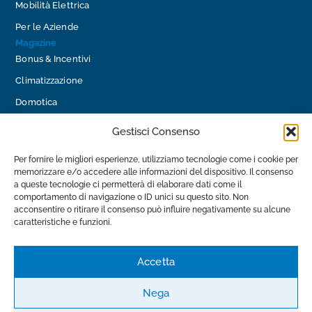
Mobilità Elettrica
Per le Aziende
Magazine
Bonus & Incentivi
Climatizzazione
Domotica
Efficienza Energetica
Gestisci Consenso
Impianti Fotovoltaici
Per fornire le migliori esperienze, utilizziamo tecnologie come i cookie per
Impianti Idraulici
memorizzare e/o accedere alle informazioni del dispositivo. Il consenso
a queste tecnologie ci permetterà di elaborare dati come il
Mobilità Elettrica
comportamento di navigazione o ID unici su questo sito. Non
Contatti
acconsentire o ritirare il consenso può influire negativamente su alcune
info@luceimpianti.com
caratteristiche e funzioni.
0585 28 17 39
Via Provinciale Avenza - Sarzana, 8, 54033 Carrara MS
Accetta
Nega