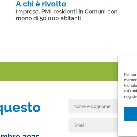
A chi è rivolto
Imprese, PMI residenti in Comuni con
meno di 50.000 abitanti.
Per for
memoriz
tecnolo
o ID un
negativ
 questo
embre 2025