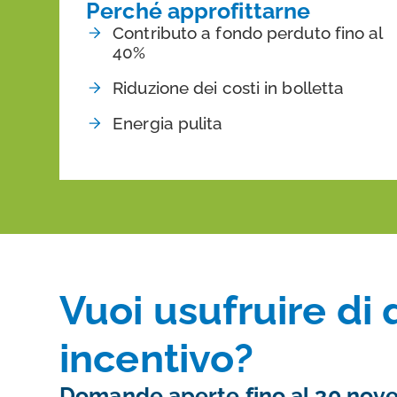
Perché approfittarne
Contributo a fondo perduto fino al
40%
Riduzione dei costi in bolletta
Energia pulita
Vuoi usufruire di
incentivo?
Domande aperte fino al 30 nov