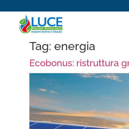
Tag:
energia
Ecobonus: ristruttura gr