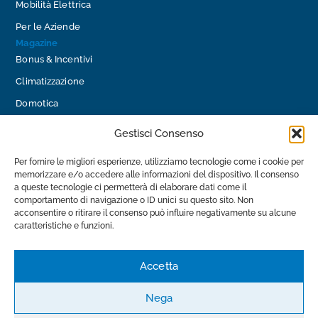
Mobilità Elettrica
Per le Aziende
Magazine
Bonus & Incentivi
Climatizzazione
Domotica
Efficienza Energetica
Gestisci Consenso
Impianti Fotovoltaici
Per fornire le migliori esperienze, utilizziamo tecnologie come i cookie per
Impianti Idraulici
memorizzare e/o accedere alle informazioni del dispositivo. Il consenso
a queste tecnologie ci permetterà di elaborare dati come il
Mobilità Elettrica
comportamento di navigazione o ID unici su questo sito. Non
Contatti
acconsentire o ritirare il consenso può influire negativamente su alcune
info@luceimpianti.com
caratteristiche e funzioni.
0585 28 17 39
Via Provinciale Avenza - Sarzana, 8, 54033 Carrara MS
Accetta
Nega