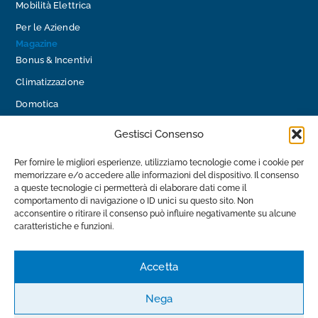
Mobilità Elettrica
Per le Aziende
Magazine
Bonus & Incentivi
Climatizzazione
Domotica
Efficienza Energetica
Gestisci Consenso
Impianti Fotovoltaici
Per fornire le migliori esperienze, utilizziamo tecnologie come i cookie per
Impianti Idraulici
memorizzare e/o accedere alle informazioni del dispositivo. Il consenso
a queste tecnologie ci permetterà di elaborare dati come il
Mobilità Elettrica
comportamento di navigazione o ID unici su questo sito. Non
Contatti
acconsentire o ritirare il consenso può influire negativamente su alcune
info@luceimpianti.com
caratteristiche e funzioni.
0585 28 17 39
Via Provinciale Avenza - Sarzana, 8, 54033 Carrara MS
Accetta
Nega